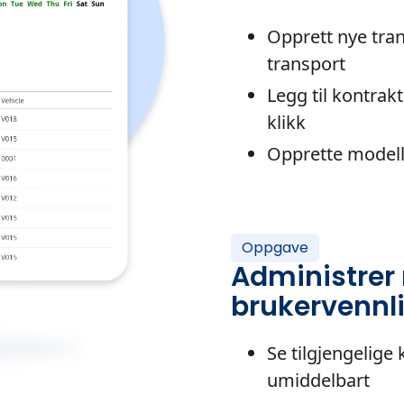
Opprett nye trans
transport
Legg til kontrak
klikk
Opprette modell
Oppgave
Administrer 
brukervennli
Se tilgjengelige 
umiddelbart