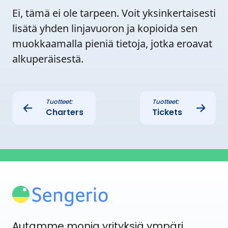
Ei, tämä ei ole tarpeen. Voit yksinkertaisesti
lisätä yhden linjavuoron ja kopioida sen
muokkaamalla pieniä tietoja, jotka eroavat
alkuperäisestä.
Tuotteet:
Tuotteet:
←
→
Charters
Tickets
Autamme monia yrityksiä ympäri