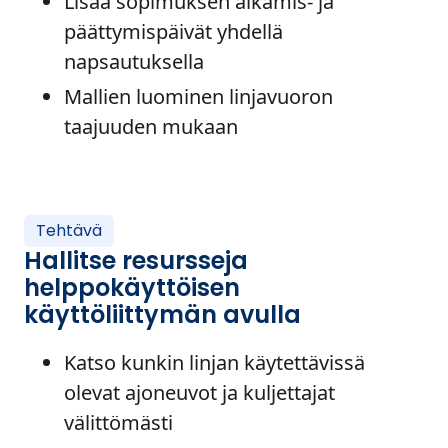
Lisää sopimuksen alkamis- ja
päättymispäivät yhdellä
napsautuksella
Mallien luominen linjavuoron
taajuuden mukaan
Tehtävä
Hallitse resursseja
helppokäyttöisen
käyttöliittymän avulla
Katso kunkin linjan käytettävissä
olevat ajoneuvot ja kuljettajat
välittömästi