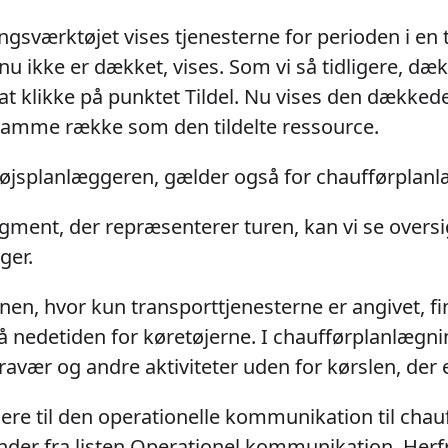
ngsværktøjet vises tjenesterne for perioden i en t
dnu ikke er dækket, vises. Som vi så tidligere, d
t klikke på punktet Tildel. Nu vises den dækkede t
samme række som den tildelte ressource.
retøjsplanlæggeren, gælder også for chaufførplan
egment, der repræsenterer turen, kan vi se overs
ger.
en, hvor kun transporttjenesterne er angivet, fin
 nedetiden for køretøjerne. I chaufførplanlægnin
avær og andre aktiviteter uden for kørslen, der er
dere til den operationelle kommunikation til chau
nder fra listen Operationel kommunikation. Herf