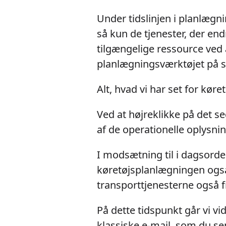
Under tidslinjen i planlægni
så kun de tjenester, der en
tilgængelige ressource ved a
planlægningsværktøjet på 
Alt, hvad vi har set for kø
Ved at højreklikke på det s
af de operationelle oplysnin
I modsætning til i dagsorden
køretøjsplanlægningen også
transporttjenesterne også fr
På dette tidspunkt går vi vi
klassiske e-mail, som du se