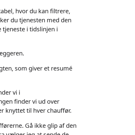
abel, hvor du kan filtrere,
ækker du tjenesten med den
jeneste i tidslinjen i
læggeren.
igten, som giver et resumé
der vi i
gen finder vi ud over
 knyttet til hver chauffør.
fførerne. Gå ikke glip af den
ra vælger jeg at sende de