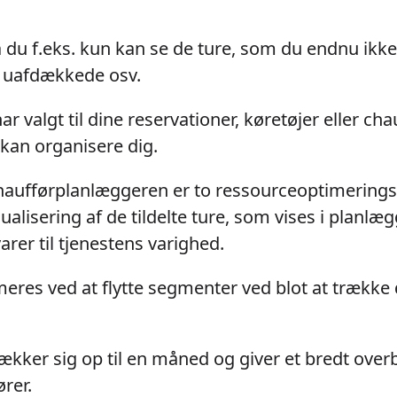
 du f.eks. kun kan se de ture, som du endnu ikke ha
lt uafdækkede osv.
r valgt til dine reservationer, køretøjer eller cha
kan organisere dig.
haufførplanlæggeren er to ressourceoptimering
sualisering af de tildelte ture, som vises i planlæ
arer til tjenestens varighed.
res ved at flytte segmenter ved blot at trække 
kker sig op til en måned og giver et bredt overb
ører.