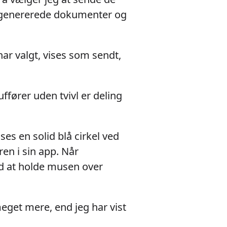
e genererede dokumenter og
har valgt, vises som sendt,
ffører uden tvivl er deling
ises en solid blå cirkel ved
ren i sin app. Når
Ved at holde musen over
meget mere, end jeg har vist