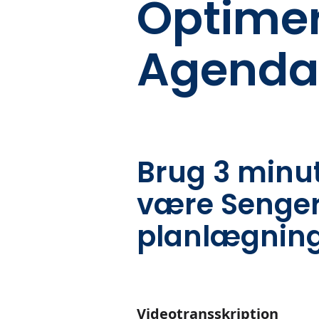
Optimer
Agenda
Brug 3 minu
være Senger
planlægning
Videotransskription