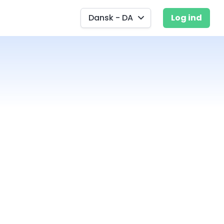
Dansk - DA
Log ind