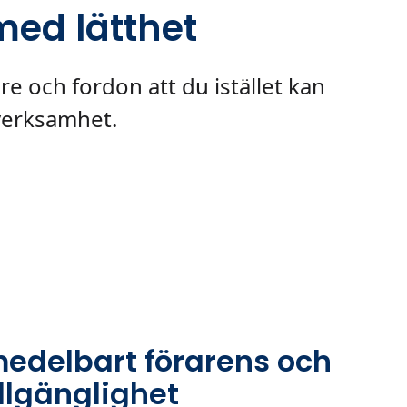
ed lätthet
are och fordon att du istället kan
verksamhet.
medelbart förarens och
illgänglighet