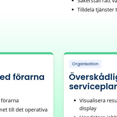
Säkerställ rätt 
Tilldela tjänster
Organisation
ed förarna
Överskådli
servicepla
 förarna
Visualisera re
display
t till det operativa