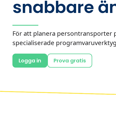
snabbare än
För att planera persontransporter på
specialiserade programvaruverktyg
Logga in
Prova gratis