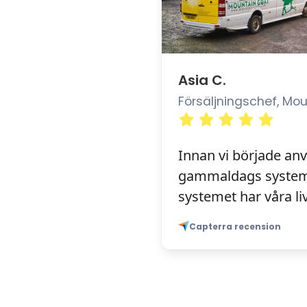
Asia C.
Försäljningschef, Mo
Innan vi började an
gammaldags system,
systemet har våra liv
Capterra recension