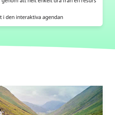
genom att helt enkelt dra från en resurs
kt i den interaktiva agendan