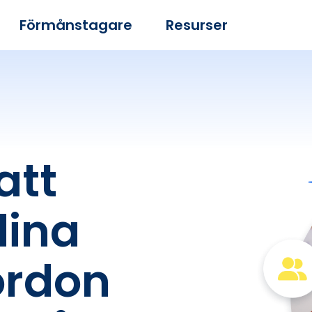
Förmånstagare
Resurser
att
dina
ordon