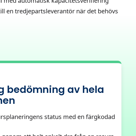
val med automatisk kapacitetsverifiering
 till en tredjepartsleverantör när det behövs
g bedömning av hela
nen
sursplaneringens status med en färgkodad