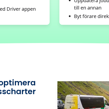
Uppdatera jobb 
till en annan
ed Driver appen
Byt förare dire
 optimera
sscharter