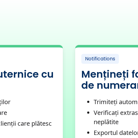
Notifications
uternice cu
Mențineți fa
de numerar
ilor
Trimiteți autom
are
Verificați extra
neplătite
lienții care plătesc
Exportul datelor