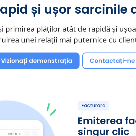
apid și ușor sarcinile
și primirea plăților atât de rapidă și ușo
uirea unei relații mai puternice cu clienț
Vizionați demonstrația
Contactați-ne
Facturare
Emiterea fa
singur clic