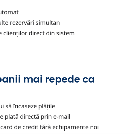
automat
lte rezervări simultan
e clienților direct din sistem
banii mai repede ca
ui să încaseze plățile
de plată directă prin e-mail
n card de credit fără echipamente noi