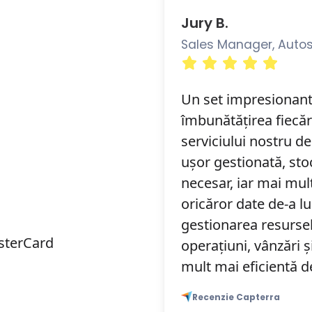
Jury B.
Sales Manager, Autoser
Un set impresionant
îmbunătățirea fiecă
serviciului nostru de
ușor gestionată, sto
necesar, iar mai mul
oricăror date de-a l
gestionarea resursel
sterCard
operațiuni, vânzări ș
mult mai eficientă de
Recenzie Capterra