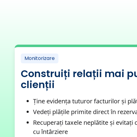
Monitorizare
Construiți relații mai p
clienții
Ține evidența tuturor facturilor și plăț
Vedeți plățile primite direct în rezerv
Recuperați taxele neplătite și evitați c
cu întârziere