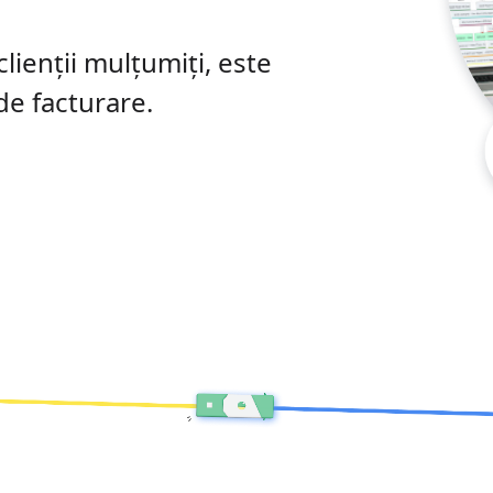
clienții mulțumiți, este
de facturare.