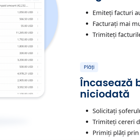
Emiteți facturi 
Facturați mai mu
Trimiteți facturil
Plăți
Încasează 
niciodată
Solicitați șoferul
Trimiteți cereri 
Primiți plăți pri