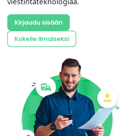
viestintäteknologiaa.
Kirjaudu sisään
Kokeile ilmaiseksi