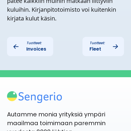
pätee kaikkiin muihin matkaan liittyviin
kuluihin. Kirjanpitotoimisto voi kuitenkin
kirjata kulut käsin.
Tuotteet:
Tuotteet:
←
→
Invoices
Fleet
Autamme monia yrityksiä ympäri
maailmaa toimimaan paremmin