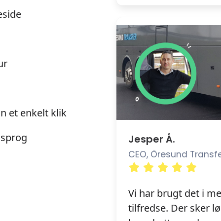
eside
ur
 et enkelt klik
 sprog
Jesper Å.
CEO, Öresund Transfe
Vi har brugt det i m
tilfredse. Der sker 