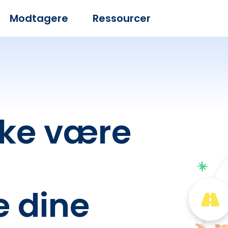
Modtagere
Ressourcer
kke være
t
e dine