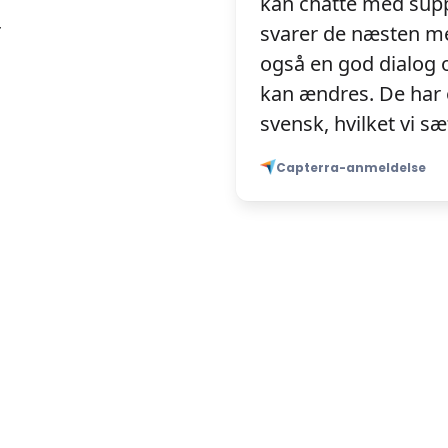
kan chatte med suppo
r
svarer de næsten me
også en god dialog o
kan ændres. De har 
svensk, hvilket vi sæ
Capterra-anmeldelse