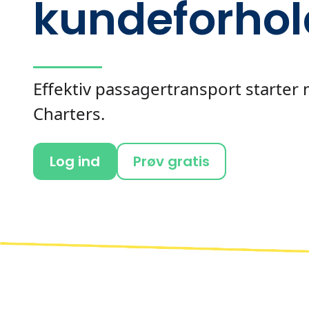
kundeforhol
Effektiv passagertransport starter 
Charters.
Log ind
Prøv gratis