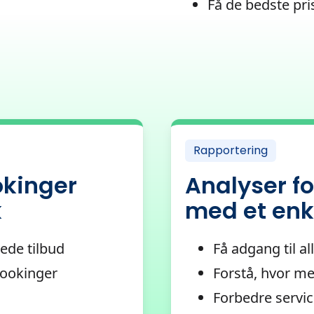
Få de bedste pri
Rapportering
okinger
Analyser fo
k
med et enk
ede tilbud
Få adgang til al
bookinger
Forstå, hvor m
Forbedre service