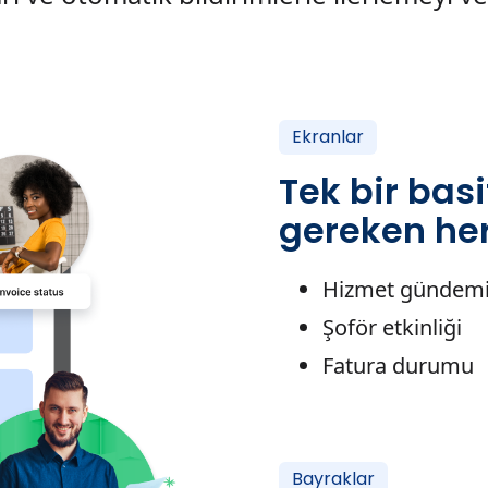
Ekranlar
Tek bir bas
gereken her
Hizmet gündem
Şoför etkinliği
Fatura durumu
Bayraklar