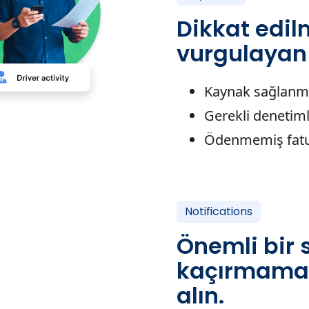
Dikkat edil
vurgulayan g
Kaynak sağlanm
Gerekli denetim
Ödenmemiş fatu
Notifications
Önemli bir s
kaçırmamak 
alın.