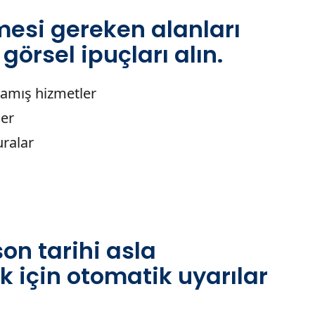
mesi gereken alanları
örsel ipuçları alın.
amış hizmetler
ler
ralar
on tarihi asla
için otomatik uyarılar