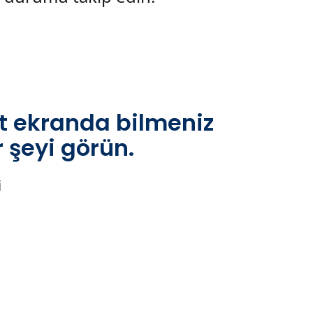
it ekranda bilmeniz
 şeyi görün.
i